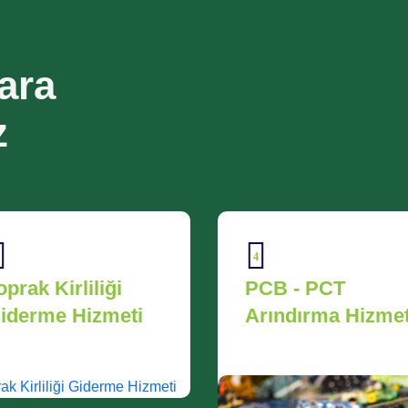
ara
z
5
CB - PCT
Tehlikeli Atık
rındırma Hizmeti
Taşıma Lisanslı
Araç Hizmeti