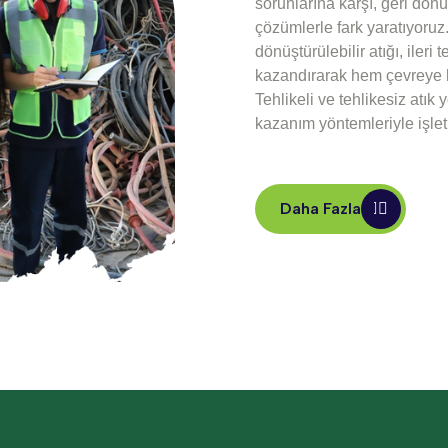
sorunlarına karşı, geri dön
çözümlerle fark yaratıyoru
dönüştürülebilir atığı, ileri
kazandırarak hem çevreye 
Tehlikeli ve tehlikesiz atı
kazanım yöntemleriyle işle
Daha Fazla