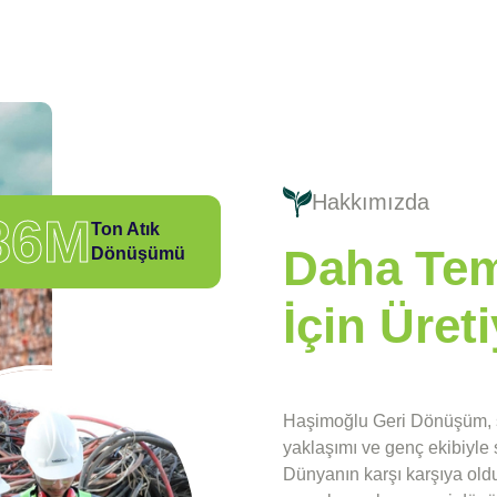
Hakkımızda
86
M
Ton Atık
Daha Tem
Dönüşümü
İçin Üret
Haşimoğlu Geri Dönüşüm, sek
yaklaşımı ve genç ekibiyle s
Dünyanın karşı karşıya oldu