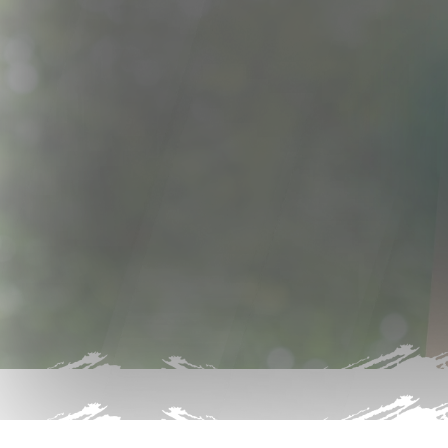
Çalışıyor
Yenilikçi teknolojilerimiz ve uzman ekibimiz
atıkları güvenle yönetiyor, geri dönüştürül
ekonomiye kazandırıyoruz.
Haşimoğlu Geri Dönüşüm, atık yönetimi ve
çevreyi koruyor, sürdürülebilir bir ekonomi
Daha Fazla
Daha Fazla