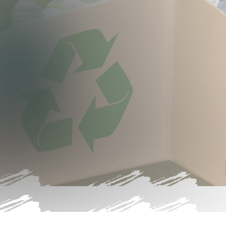
uz
le tehlikeli ve tehlikesiz
ebilir malzemeleri
 geri kazanım süreçleriyle
 için çözümler üretiyor.