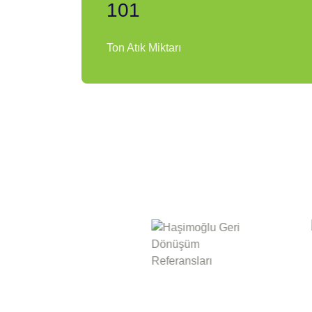
101
Ton Atık Miktarı